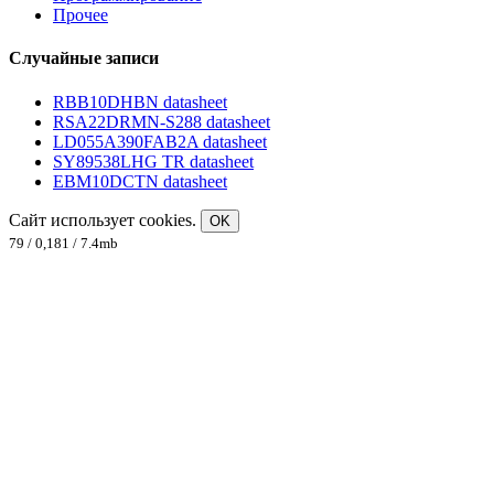
Прочее
Случайные записи
RBB10DHBN datasheet
RSA22DRMN-S288 datasheet
LD055A390FAB2A datasheet
SY89538LHG TR datasheet
EBM10DCTN datasheet
Сайт использует cookies.
OK
79 / 0,181 / 7.4mb