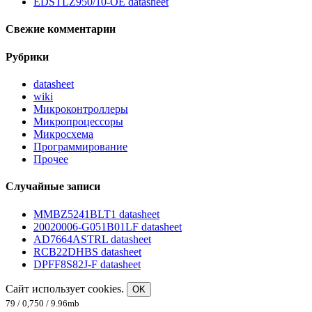
EDSTLZ950/10-OE datasheet
Свежие комментарии
Рубрики
datasheet
wiki
Микроконтроллеры
Микропроцессоры
Микросхема
Программирование
Прочее
Случайные записи
MMBZ5241BLT1 datasheet
20020006-G051B01LF datasheet
AD7664ASTRL datasheet
RCB22DHBS datasheet
DPFF8S82J-F datasheet
Сайт использует cookies.
OK
79 / 0,750 / 9.96mb