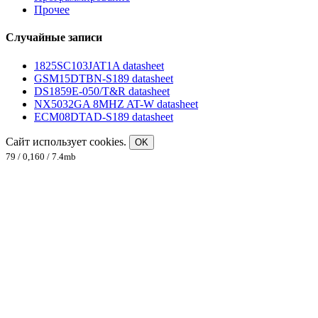
Прочее
Случайные записи
1825SC103JAT1A datasheet
GSM15DTBN-S189 datasheet
DS1859E-050/T&R datasheet
NX5032GA 8MHZ AT-W datasheet
ECM08DTAD-S189 datasheet
Сайт использует cookies.
OK
79 / 0,160 / 7.4mb