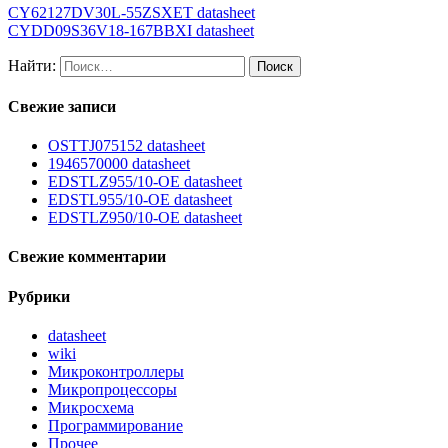
CY62127DV30L-55ZSXET datasheet
CYDD09S36V18-167BBXI datasheet
Найти:
Свежие записи
OSTTJ075152 datasheet
1946570000 datasheet
EDSTLZ955/10-OE datasheet
EDSTL955/10-OE datasheet
EDSTLZ950/10-OE datasheet
Свежие комментарии
Рубрики
datasheet
wiki
Микроконтроллеры
Микропроцессоры
Микросхема
Программирование
Прочее