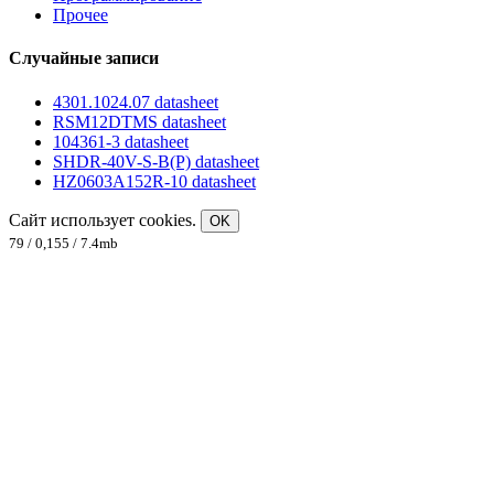
Прочее
Случайные записи
4301.1024.07 datasheet
RSM12DTMS datasheet
104361-3 datasheet
SHDR-40V-S-B(P) datasheet
HZ0603A152R-10 datasheet
Сайт использует cookies.
OK
79 / 0,155 / 7.4mb