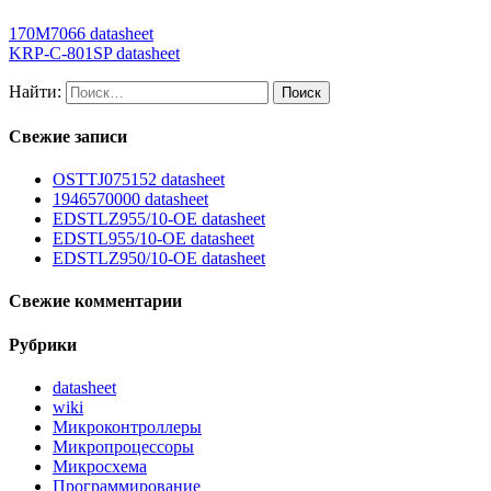
170M7066 datasheet
KRP-C-801SP datasheet
Найти:
Свежие записи
OSTTJ075152 datasheet
1946570000 datasheet
EDSTLZ955/10-OE datasheet
EDSTL955/10-OE datasheet
EDSTLZ950/10-OE datasheet
Свежие комментарии
Рубрики
datasheet
wiki
Микроконтроллеры
Микропроцессоры
Микросхема
Программирование