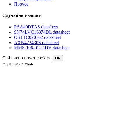
Прочее
Случайные записи
RSA40DTAS datasheet
SN74LVC16374DL datasheet
OSTTC020162 datasheet
AXN422430S datasheet
MMS-106-01-T-DV datasheet
Сайт использует cookies.
OK
79 / 0,158 / 7.39mb