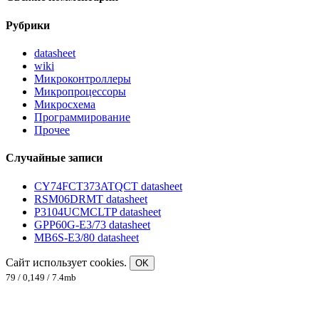
Рубрики
datasheet
wiki
Микроконтроллеры
Микропроцессоры
Микросхема
Программирование
Прочее
Случайные записи
CY74FCT373ATQCT datasheet
RSM06DRMT datasheet
P3104UCMCLTP datasheet
GPP60G-E3/73 datasheet
MB6S-E3/80 datasheet
Сайт использует cookies.
OK
79 / 0,149 / 7.4mb