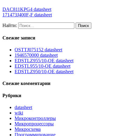
DAC811KPG4 datasheet
171473J400F-F datasheet
Найти:
Свежие записи
OSTTJ075152 datasheet
1946570000 datasheet
EDSTLZ955/10-OE datasheet
EDSTL955/10-OE datasheet
EDSTLZ950/10-OE datasheet
Свежие комментарии
Рубрики
datasheet
wiki
Микроконтроллеры
Микропроцессоры
Микросхема
Программирование