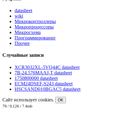
datasheet
wiki
Микроконтроллеры
Микропроцессоры
Микросхема
Программирование
Прочее
Случайные записи
XCR3032XL-5VQ44C datasheet
7B-24.576MAAJ-T datasheet
1750800000 datasheet
ECM24DSEF-S243 datasheet
HSCSAND010BGAC5 datasheet
Сайт использует cookies.
OK
79 / 0,126 / 7.4mb