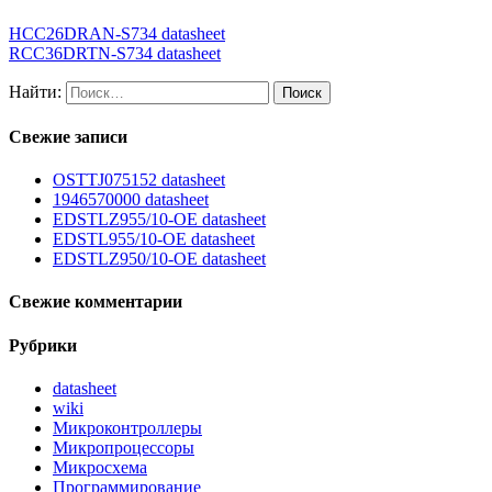
HCC26DRAN-S734 datasheet
RCC36DRTN-S734 datasheet
Найти:
Свежие записи
OSTTJ075152 datasheet
1946570000 datasheet
EDSTLZ955/10-OE datasheet
EDSTL955/10-OE datasheet
EDSTLZ950/10-OE datasheet
Свежие комментарии
Рубрики
datasheet
wiki
Микроконтроллеры
Микропроцессоры
Микросхема
Программирование