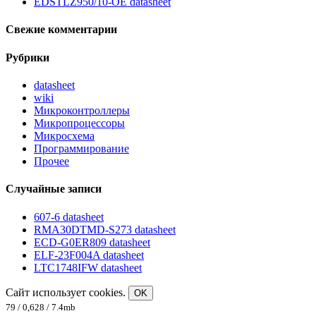
EDSTLZ950/10-OE datasheet
Свежие комментарии
Рубрики
datasheet
wiki
Микроконтроллеры
Микропроцессоры
Микросхема
Программирование
Прочее
Случайные записи
607-6 datasheet
RMA30DTMD-S273 datasheet
ECD-G0ER809 datasheet
ELF-23F004A datasheet
LTC1748IFW datasheet
Сайт использует cookies.
OK
79 / 0,628 / 7.4mb