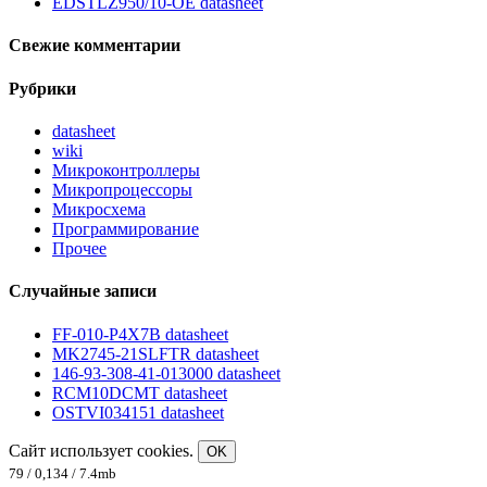
EDSTLZ950/10-OE datasheet
Свежие комментарии
Рубрики
datasheet
wiki
Микроконтроллеры
Микропроцессоры
Микросхема
Программирование
Прочее
Случайные записи
FF-010-P4X7B datasheet
MK2745-21SLFTR datasheet
146-93-308-41-013000 datasheet
RCM10DCMT datasheet
OSTVI034151 datasheet
Сайт использует cookies.
OK
79 / 0,134 / 7.4mb