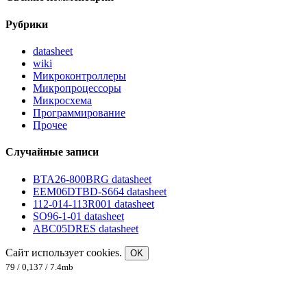
Рубрики
datasheet
wiki
Микроконтроллеры
Микропроцессоры
Микросхема
Программирование
Прочее
Случайные записи
BTA26-800BRG datasheet
EEM06DTBD-S664 datasheet
112-014-113R001 datasheet
SO96-1-01 datasheet
ABC05DRES datasheet
Сайт использует cookies.
OK
79 / 0,137 / 7.4mb