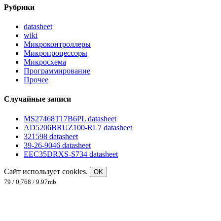
Рубрики
datasheet
wiki
Микроконтроллеры
Микропроцессоры
Микросхема
Программирование
Прочее
Случайные записи
MS27468T17B6PL datasheet
AD5206BRUZ100-RL7 datasheet
321598 datasheet
39-26-9046 datasheet
EEC35DRXS-S734 datasheet
Сайт использует cookies.
OK
79 / 0,768 / 9.97mb