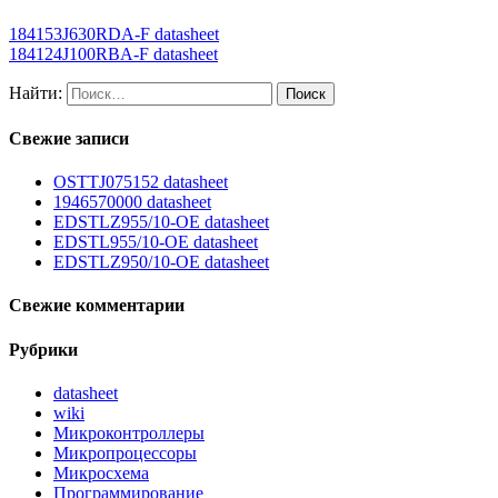
184153J630RDA-F datasheet
184124J100RBA-F datasheet
Найти:
Свежие записи
OSTTJ075152 datasheet
1946570000 datasheet
EDSTLZ955/10-OE datasheet
EDSTL955/10-OE datasheet
EDSTLZ950/10-OE datasheet
Свежие комментарии
Рубрики
datasheet
wiki
Микроконтроллеры
Микропроцессоры
Микросхема
Программирование