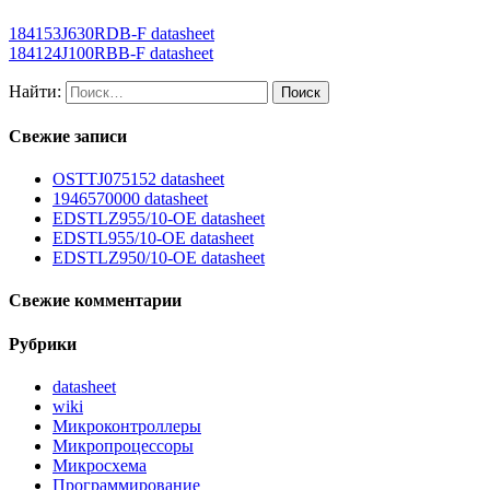
184153J630RDB-F datasheet
184124J100RBB-F datasheet
Найти:
Свежие записи
OSTTJ075152 datasheet
1946570000 datasheet
EDSTLZ955/10-OE datasheet
EDSTL955/10-OE datasheet
EDSTLZ950/10-OE datasheet
Свежие комментарии
Рубрики
datasheet
wiki
Микроконтроллеры
Микропроцессоры
Микросхема
Программирование