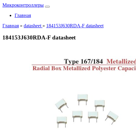
Микроконтроллеры
Главная
Главная
»
datasheet
»
184153J630RDA-F datasheet
184153J630RDA-F datasheet