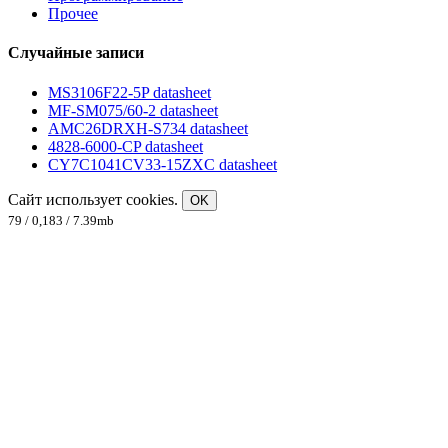
Прочее
Случайные записи
MS3106F22-5P datasheet
MF-SM075/60-2 datasheet
AMC26DRXH-S734 datasheet
4828-6000-CP datasheet
CY7C1041CV33-15ZXC datasheet
Сайт использует cookies.
OK
79 / 0,183 / 7.39mb