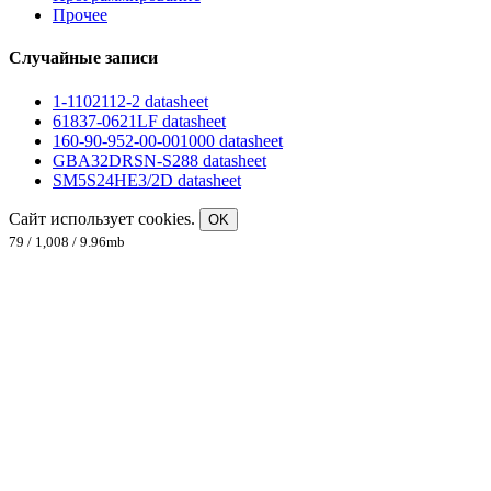
Прочее
Случайные записи
1-1102112-2 datasheet
61837-0621LF datasheet
160-90-952-00-001000 datasheet
GBA32DRSN-S288 datasheet
SM5S24HE3/2D datasheet
Сайт использует cookies.
OK
79 / 1,008 / 9.96mb