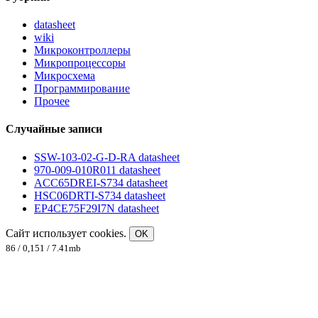
datasheet
wiki
Микроконтроллеры
Микропроцессоры
Микросхема
Программирование
Прочее
Случайные записи
SSW-103-02-G-D-RA datasheet
970-009-010R011 datasheet
ACC65DREI-S734 datasheet
HSC06DRTI-S734 datasheet
EP4CE75F29I7N datasheet
Сайт использует cookies.
OK
86 / 0,151 / 7.41mb