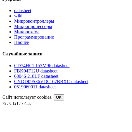
datasheet
wiki
Микроконтроллеры
Микропроцессоры
Микросхема
Программирование
Прочее
Случайные записи
CD74HCT153M96 datasheet
FBK04F12U datasheet
68046-218LF datasheet
CYDD09S36V18-167BBXC datasheet
0519060011 datasheet
Сайт использует cookies.
OK
79 / 0,121 / 7.4mb