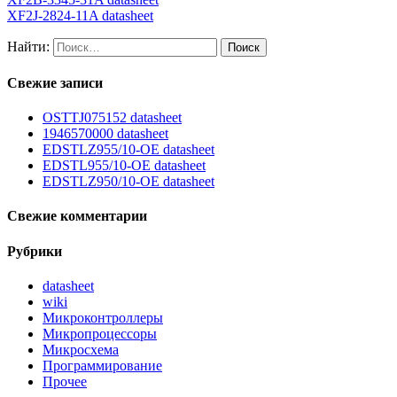
XF2J-2824-11A datasheet
Найти:
Свежие записи
OSTTJ075152 datasheet
1946570000 datasheet
EDSTLZ955/10-OE datasheet
EDSTL955/10-OE datasheet
EDSTLZ950/10-OE datasheet
Свежие комментарии
Рубрики
datasheet
wiki
Микроконтроллеры
Микропроцессоры
Микросхема
Программирование
Прочее