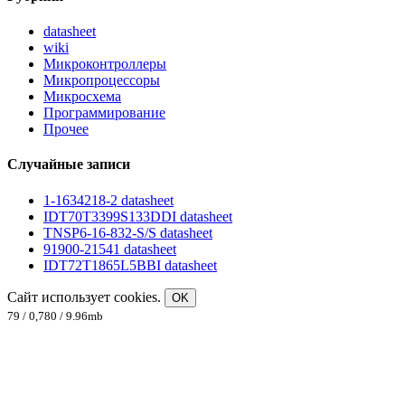
datasheet
wiki
Микроконтроллеры
Микропроцессоры
Микросхема
Программирование
Прочее
Случайные записи
1-1634218-2 datasheet
IDT70T3399S133DDI datasheet
TNSP6-16-832-S/S datasheet
91900-21541 datasheet
IDT72T1865L5BBI datasheet
Сайт использует cookies.
OK
79 / 0,780 / 9.96mb