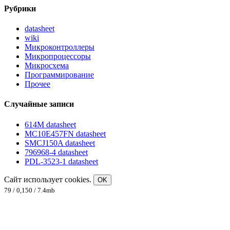
Рубрики
datasheet
wiki
Микроконтроллеры
Микропроцессоры
Микросхема
Программирование
Прочее
Случайные записи
614M datasheet
MC10E457FN datasheet
SMCJ150A datasheet
796968-4 datasheet
PDL-3523-1 datasheet
Сайт использует cookies.
OK
79 / 0,150 / 7.4mb