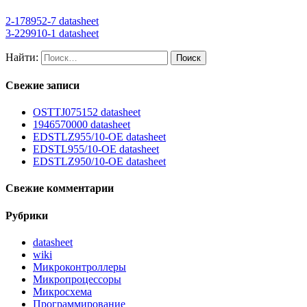
2-178952-7 datasheet
3-229910-1 datasheet
Найти:
Свежие записи
OSTTJ075152 datasheet
1946570000 datasheet
EDSTLZ955/10-OE datasheet
EDSTL955/10-OE datasheet
EDSTLZ950/10-OE datasheet
Свежие комментарии
Рубрики
datasheet
wiki
Микроконтроллеры
Микропроцессоры
Микросхема
Программирование