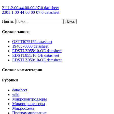
2111-2-00-44-00-00-07-0 datasheet
2301-1-00-44-00-00-07-0 datasheet
Найти:
Свежие записи
OSTTJ075152 datasheet
1946570000 datasheet
EDSTLZ955/10-OE datasheet
EDSTL955/10-OE datasheet
EDSTLZ950/10-OE datasheet
Свежие комментарии
Рубрики
datasheet
wiki
Микроконтроллеры
Микропроцессоры
Микросхема
Программирование