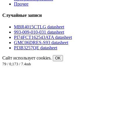
Прочее
Случайные записи
MBR4015CTLG datasheet
993-009-010-031 datasheet
PI74FCT162543ATA datasheet
GMC06DRES-S93 datasheet
PI3B3257QE datasheet
Сайт использует cookies.
OK
79 / 0,173 / 7.4mb