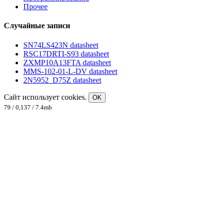
Прочее
Случайные записи
SN74LS423N datasheet
RSC17DRTI-S93 datasheet
ZXMP10A13FTA datasheet
MMS-102-01-L-DV datasheet
2N5952_D75Z datasheet
Сайт использует cookies.
OK
79 / 0,137 / 7.4mb