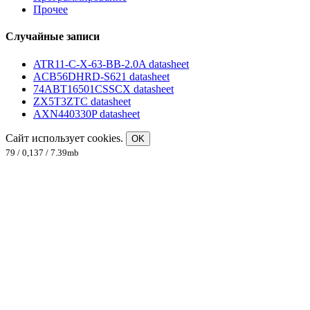
Прочее
Случайные записи
ATR11-C-X-63-BB-2.0A datasheet
ACB56DHRD-S621 datasheet
74ABT16501CSSCX datasheet
ZX5T3ZTC datasheet
AXN440330P datasheet
Сайт использует cookies.
OK
79 / 0,137 / 7.39mb