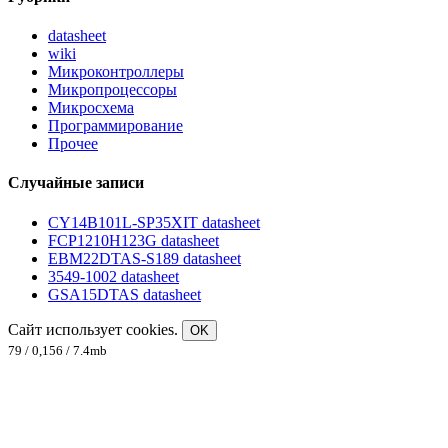
datasheet
wiki
Микроконтроллеры
Микропроцессоры
Микросхема
Программирование
Прочее
Случайные записи
CY14B101L-SP35XIT datasheet
FCP1210H123G datasheet
EBM22DTAS-S189 datasheet
3549-1002 datasheet
GSA15DTAS datasheet
Сайт использует cookies.
OK
79 / 0,156 / 7.4mb