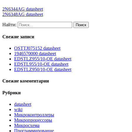
2N6344AG datasheet
2N6348AG datasheet
Найти:
Свежие записи
OSTTJ075152 datasheet
1946570000 datasheet
EDSTLZ955/10-OE datasheet
EDSTL955/10-OE datasheet
EDSTLZ950/10-OE datasheet
Свежие комментарии
Рубрики
datasheet
wiki
Микроконтроллеры
Микропроцессоры
Микросхема
Программирование