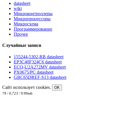
datasheet
wiki
Микроконтроллеры
Микропроцессоры
Микросхема
Программирование
Прочее
Случайные записи
155244-5302-RB datasheet
EP3C40F324C6 datasheet
ECQ-U2A272MV datasheet
PX0675/PC datasheet
GBC65DREF-S13 datasheet
Сайт использует cookies.
OK
79 / 0,723 / 9.99mb