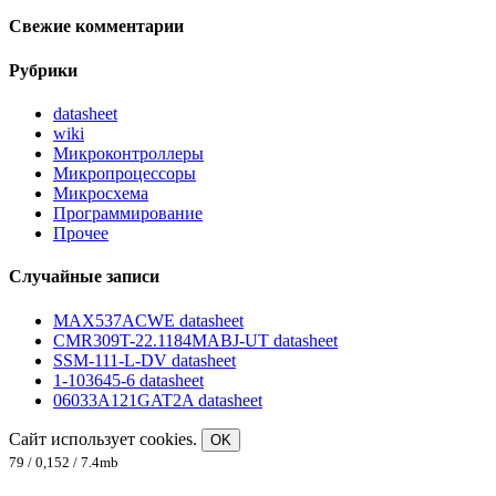
Свежие комментарии
Рубрики
datasheet
wiki
Микроконтроллеры
Микропроцессоры
Микросхема
Программирование
Прочее
Случайные записи
MAX537ACWE datasheet
CMR309T-22.1184MABJ-UT datasheet
SSM-111-L-DV datasheet
1-103645-6 datasheet
06033A121GAT2A datasheet
Сайт использует cookies.
OK
79 / 0,152 / 7.4mb