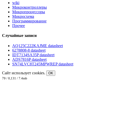
wiki
Микроконтроллеры
Микропроцессоры
Микросхема
Программирование
Прочее
Случайные записи
AQ125C222KAJME datasheet
6278808-8 datasheet
IDT7134SA35P datasheet
ADS7816P datasheet
SN74LVC8T245MPWREP datasheet
Сайт использует cookies.
OK
79 / 0,131 / 7.4mb