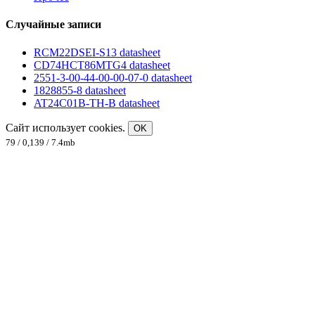
Случайные записи
RCM22DSEI-S13 datasheet
CD74HCT86MTG4 datasheet
2551-3-00-44-00-00-07-0 datasheet
1828855-8 datasheet
AT24C01B-TH-B datasheet
Сайт использует cookies.
OK
79 / 0,139 / 7.4mb