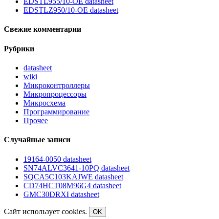
EDSTL955/10-OE datasheet
EDSTLZ950/10-OE datasheet
Свежие комментарии
Рубрики
datasheet
wiki
Микроконтроллеры
Микропроцессоры
Микросхема
Программирование
Прочее
Случайные записи
19164-0050 datasheet
SN74ALVC3641-10PQ datasheet
SQCA5C103KAJWE datasheet
CD74HCT08M96G4 datasheet
GMC30DRXI datasheet
Сайт использует cookies.
OK