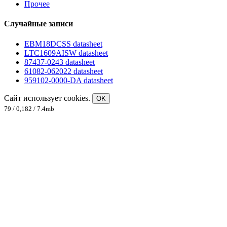
Прочее
Случайные записи
EBM18DCSS datasheet
LTC1609AISW datasheet
87437-0243 datasheet
61082-062022 datasheet
959102-0000-DA datasheet
Сайт использует cookies.
OK
79 / 0,182 / 7.4mb