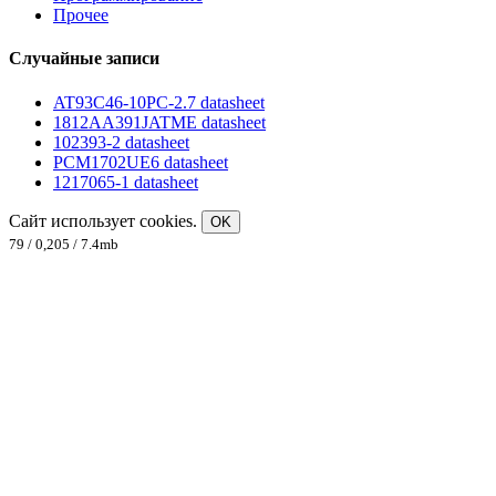
Прочее
Случайные записи
AT93C46-10PC-2.7 datasheet
1812AA391JATME datasheet
102393-2 datasheet
PCM1702UE6 datasheet
1217065-1 datasheet
Сайт использует cookies.
OK
79 / 0,205 / 7.4mb