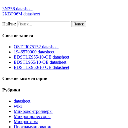
3N256 datasheet
2KBP06M datasheet
Найти:
Свежие записи
OSTTJ075152 datasheet
1946570000 datasheet
EDSTLZ955/10-OE datasheet
EDSTL955/10-OE datasheet
EDSTLZ950/10-OE datasheet
Свежие комментарии
Рубрики
datasheet
wiki
Микроконтроллеры
Микропроцессоры
Микросхема
Программирование