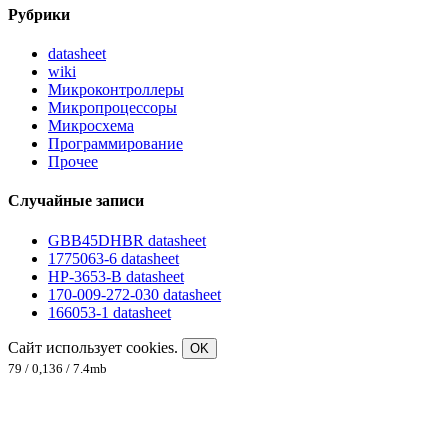
Рубрики
datasheet
wiki
Микроконтроллеры
Микропроцессоры
Микросхема
Программирование
Прочее
Случайные записи
GBB45DHBR datasheet
1775063-6 datasheet
HP-3653-B datasheet
170-009-272-030 datasheet
166053-1 datasheet
Сайт использует cookies.
OK
79 / 0,136 / 7.4mb