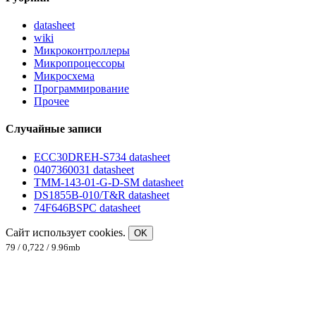
datasheet
wiki
Микроконтроллеры
Микропроцессоры
Микросхема
Программирование
Прочее
Случайные записи
ECC30DREH-S734 datasheet
0407360031 datasheet
TMM-143-01-G-D-SM datasheet
DS1855B-010/T&R datasheet
74F646BSPC datasheet
Сайт использует cookies.
OK
79 / 0,722 / 9.96mb