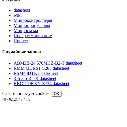
datasheet
wiki
Микроконтроллеры
Микропроцессоры
Микросхема
Программирование
Прочее
Случайные записи
ABM3B-24.576MHZ-B2-T datasheet
RMM43DRST-S288 datasheet
RSM43DTKT datasheet
3JS 3.5-R TR datasheet
RBC15DRXN-S734 datasheet
Сайт использует cookies.
OK
79 / 0,121 / 7.4mb