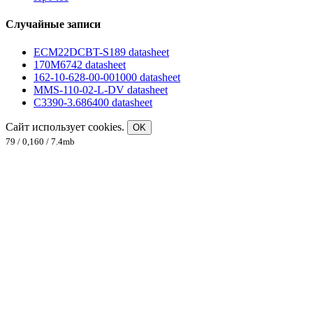
Случайные записи
ECM22DCBT-S189 datasheet
170M6742 datasheet
162-10-628-00-001000 datasheet
MMS-110-02-L-DV datasheet
C3390-3.686400 datasheet
Сайт использует cookies.
OK
79 / 0,160 / 7.4mb