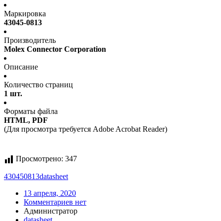
Маркировка
43045-0813
Производитель
Molex Connector Corporation
Описание
Количество страниц
1 шт.
Форматы файла
HTML, PDF
(Для просмотра требуется Adobe Acrobat Reader)
Просмотрено:
347
430450813
datasheet
13 апреля, 2020
Комментариев нет
Администратор
datasheet