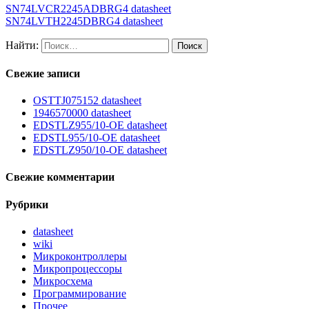
SN74LVCR2245ADBRG4 datasheet
SN74LVTH2245DBRG4 datasheet
Найти:
Свежие записи
OSTTJ075152 datasheet
1946570000 datasheet
EDSTLZ955/10-OE datasheet
EDSTL955/10-OE datasheet
EDSTLZ950/10-OE datasheet
Свежие комментарии
Рубрики
datasheet
wiki
Микроконтроллеры
Микропроцессоры
Микросхема
Программирование
Прочее