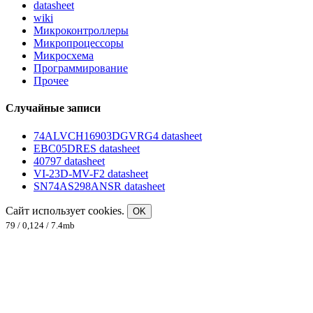
datasheet
wiki
Микроконтроллеры
Микропроцессоры
Микросхема
Программирование
Прочее
Случайные записи
74ALVCH16903DGVRG4 datasheet
EBC05DRES datasheet
40797 datasheet
VI-23D-MV-F2 datasheet
SN74AS298ANSR datasheet
Сайт использует cookies.
OK
79 / 0,124 / 7.4mb