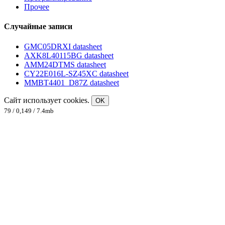
Прочее
Случайные записи
GMC05DRXI datasheet
AXK8L40115BG datasheet
AMM24DTMS datasheet
CY22E016L-SZ45XC datasheet
MMBT4401_D87Z datasheet
Сайт использует cookies.
OK
79 / 0,149 / 7.4mb