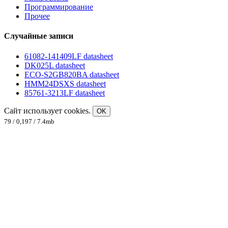
Программирование
Прочее
Случайные записи
61082-141409LF datasheet
DK025L datasheet
ECO-S2GB820BA datasheet
HMM24DSXS datasheet
85761-3213LF datasheet
Сайт использует cookies.
OK
79 / 0,197 / 7.4mb