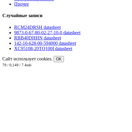
Прочее
Случайные записи
RCM24DRSH datasheet
9873-0-67-80-02-27-10-0 datasheet
RBB40DHHN datasheet
142-10-628-00-594000 datasheet
XC95108-20TQ100I datasheet
Сайт использует cookies.
OK
79 / 0,149 / 7.4mb