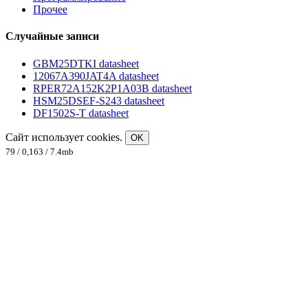
Прочее
Случайные записи
GBM25DTKI datasheet
12067A390JAT4A datasheet
RPER72A152K2P1A03B datasheet
HSM25DSEF-S243 datasheet
DF1502S-T datasheet
Сайт использует cookies.
OK
79 / 0,163 / 7.4mb